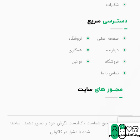
شکایات
دستــرسی
سریع
صفحه اصلی
فروشگاه
درباره ما
همکاری
فروشگاه
قوانین
تماس با ما
مجــوز های
سایت
خرید خوب ، حق شماست ، کافیست نگرش خود را تغییر دهید . ساخته
0
شده با عشق در کاکوتی
روشگاه
سبد خرید
ت علاقه‌مندی‌ها
حساب من