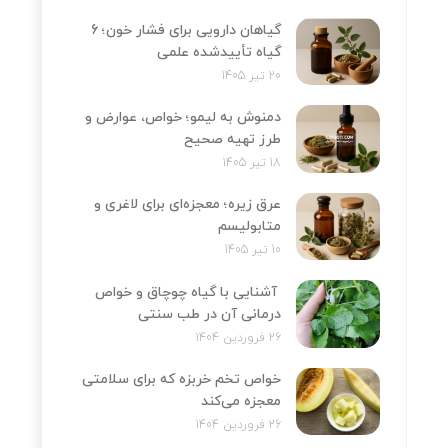
گیاهان دارویی برای فشار خون؛ 6
گیاه تأییدشده علمی
20 تیر 1405
دمنوش به لیمو؛ خواص، عوارض و
طرز تهیه صحیح
18 تیر 1405
عرق زیره؛ معجزه‌ای برای لاغری و
متابولیسم
10 تیر 1405
آشنایی با گیاه چوچاق و خواص
درمانی آن در طب سنتی
26 فروردین 1404
خواص تخم خربزه که برای سلامتی
معجزه می‌کند
26 فروردین 1404