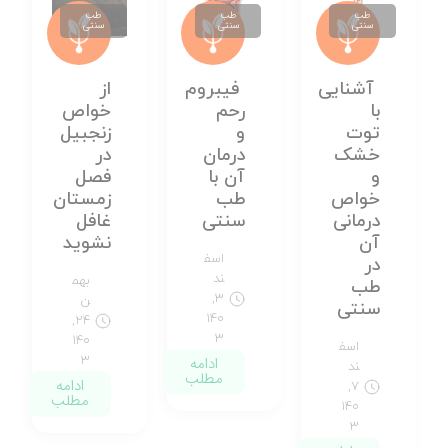
طب
طب
طب
سنتی
سنتی
سنتی
آشنایی
فیبروم
از
با
رحم
خواص
توت
و
زنجبیل
خشک
درمان
در
و
آن با
فصل
خواص
طب
زمستان
درمانی
سنتی
غافل
آن
نشوید
اسف
در
ند
بهم
طب
۳,
ن
سنتی
۱۴۰
۲۴,
۳
۱۴۰
اسف
ادامه
۳
ند
مطلب
ادامه
۷,
مطلب
۱۴۰
۳