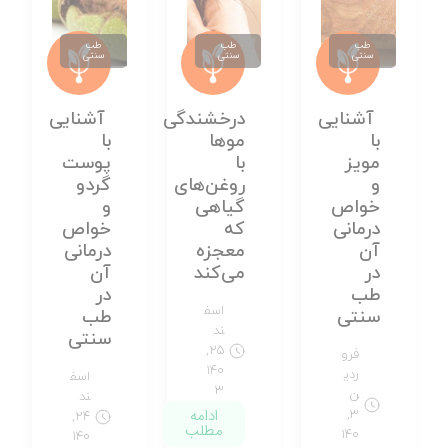
طب
طب
طب
سنتی
سنتی
سنتی
آشنایی
درخشندگی
آشنایی
با
موها
با
مویز
با
پوست
و
روغن‌های
گردو
خواص
گیاهی
و
درمانی
که
خواص
آن
معجزه
درمانی
در
می‌کند
آن
طب
در
اسف
سنتی
طب
ند
سنتی
۲۵,
فرو
۱۴۰
ردی
اسف
۳
ن
ند
ادامه
۳,
۲۴,
مطلب
۱۴۰
۱۴۰