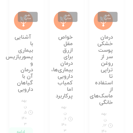
طب
طب
طب
سنتی
سنتی
سنتی
درمان
خواص
آشنایی
خشکی
مقل
با
پوست
ازرق
بیماری
سر از
برای
پسوریازیس
روغن
درمان
و
تراپی
بیماری‌ها،
درمان
تا
دارویی
آن با
استفاده
کمیاب
گیاهان
از
اما
دارویی
ماسک‌های
پرکاربرد
بهم
خانگی
ن
بهم
۵,
ن
بهم
۱۴۰
۶,
ن
۳
۱۴۰
۱۲,
۳
ادامه
۱۴۰