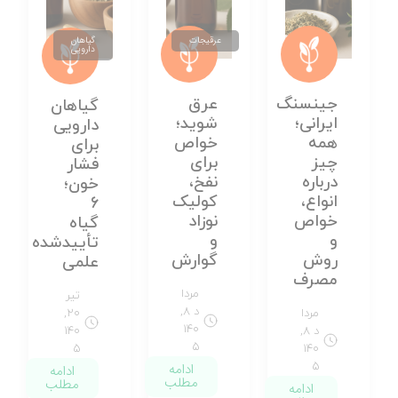
عرقیجات
گیاهان
دارویی
جینسنگ
عرق
گیاهان
ایرانی؛
شوید؛
دارویی
همه
خواص
برای
چیز
برای
فشار
درباره
نفخ،
خون؛
انواع،
کولیک
6
خواص
نوزاد
گیاه
و
و
تأییدشده
روش
گوارش
علمی
مصرف
مردا
تیر
د ۸,
مردا
۲۰,
۱۴۰
د ۸,
۱۴۰
۵
۵
۱۴۰
۵
ادامه
ادامه
مطلب
مطلب
ادامه