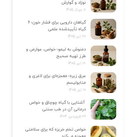
نوزاد و گوارش
8 مرداد 1405
گیاهان دارویی برای فشار خون؛ 6
گیاه تأییدشده علمی
20 تیر 1405
دمنوش به لیمو؛ خواص، عوارض و
طرز تهیه صحیح
18 تیر 1405
عرق زیره؛ معجزه‌ای برای لاغری و
متابولیسم
10 تیر 1405
آشنایی با گیاه چوچاق و خواص
درمانی آن در طب سنتی
26 فروردین 1404
خواص تخم خربزه که برای سلامتی
معجزه می‌کند