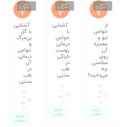
طب
طب
طب
سنتی
سنتی
سنتی
از
آشنایی
آشنایی
خواص
با
با گل
لبو و
خواص
بی‌مرگ
معجزه
درمانی
و
آن
پوست
خواص
روی
نارنگی
درمانی
سلامتی
در
آن
چه
طب
در
می‌دانید؟
سنتی
طب
سنتی
آذر
آذر
۲,
۵,
آذر
۱۴۰
۱۴۰
۲,
۳
۳
۱۴۰
ادامه
ادامه
۳
مطلب
مطلب
ادامه
مطلب