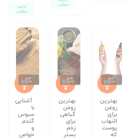
ادامه
مطلب
ادامه
مطلب
طب
طب
طب
سنتی
سنتی
سنتی
بهترین
بهترین
آشنایی
روغن
روغن
با
برای
گیاهی
سبوس
التهاب
برای
گندم
پوست
زخم
و
که
بستر
خواص