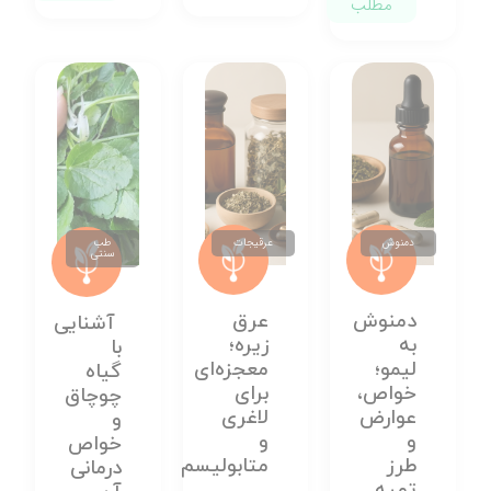
مطلب
دمنوش
عرقیجات
طب
سنتی
دمنوش
عرق
آشنایی
به
زیره؛
با
لیمو؛
معجزه‌ای
گیاه
خواص،
برای
چوچاق
عوارض
لاغری
و
و
و
خواص
طرز
متابولیسم
درمانی
تهیه