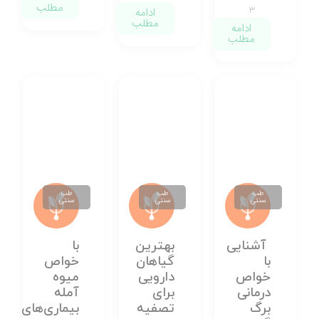
مطلب
۳
ادامه
مطلب
ادامه
مطلب
طب
طب
طب
سنتی
سنتی
سنتی
آشنایی
بهترین
با
با
گیاهان
خواص
خواص
دارویی
میوه
درمانی
برای
آمله
برگ
تصفیه
بیماری‌های