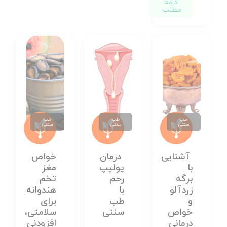
ادامه
مطلب
طب
طب
طب
سنتی
سنتی
سنتی
آشنایی
درمان
خواص
با
پولیپ
مغز
برگه
رحم
تخم
زردآلو
با
هندوانه
و
طب
برای
خواص
سنتی
سلامتی،
درمانی
افزودنی