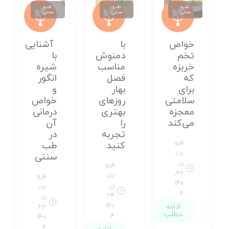
طب
طب
طب
سنتی
سنتی
سنتی
خواص
با
آشنایی
تخم
دمنوش
با
خربزه
مناسب
شیره
که
فصل
انگور
برای
بهار
و
سلامتی
روزهای
خواص
معجزه
بهتری
درمانی
می‌کند
را
آن
تجربه
در
فرو
کنید
طب
ردی
سنتی
ن
فرو
۲۶,
ردی
فرو
۱۴۰
ن
ردی
۴
۲۴,
ن
ادامه
۱۴۰
۲۲,
مطلب
۴
۱۴۰
۴