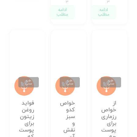
۳
۳
ادامه
ادامه
مطلب
مطلب
طب
طب
طب
سنتی
سنتی
سنتی
از
خواص
فواید
خواص
کدو
روغن
رزماری
سبز
زیتون
برای
و
برای
پوست
نقش
پوست
چه
آن
که