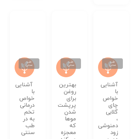
طب
طب
طب
سنتی
سنتی
سنتی
آشنایی
بهترین
آشنایی
با
روغن
با
خواص
برای
خواص
چای
پرپشت
درمانی
گلابی
شدن
تخم
،
موها
به در
دمنوشی
که
طب
زود
معجزه
سنتی