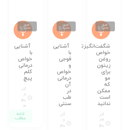
طب
طب
طب
سنتی
سنتی
سنتی
شگفت‌انگیزترین
آشنایی
آشنایی
خواص
با
با
روغن
فوجی
خواص
زیتون
و
درمانی
برای
خواص
کلم
مو
درمانی
پیچ
که
آن
آذر
ممکن
در
۱۱,
است
طب
۱۴۰
ندانید
سنتی
۳
ادامه
آذر
آذر
مطلب
۱۱,
۲۴,
۱۴۰
۱۴۰