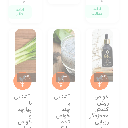
۴
۳
ادامه
ادامه
مطلب
مطلب
طب
طب
طب
سنتی
سنتی
سنتی
خواص
آشنایی
آشنایی
روغن
با
با
کندش
چند
پیازچه
معجزه‌‌گر
خواص
و
زیبایی
تخم
خواص