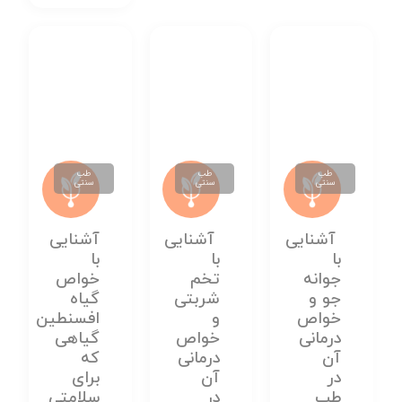
طب
طب
طب
سنتی
سنتی
سنتی
آشنایی
آشنایی
آشنایی
با
با
با
جوانه
تخم
خواص
جو و
شربتی
گیاه
خواص
و
افسنطین
درمانی
خواص
گیاهی
آن
درمانی
که
در
آن
برای
طب
در
سلامتی