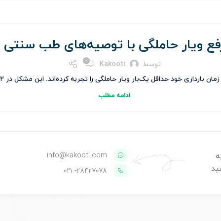
فع ویار حاملگی با توصیه‌های طب سنتی
0
توسط
Kakooti
ری خود حداقل یک‌بار ویار حاملگی را تجربه کرده‌اند. این مشکل در ۱۲ هفته‌ی اول بارداری وجود دا...
ادامه مطلب
info@kakooti.com
ه
ید
- 021
28427078