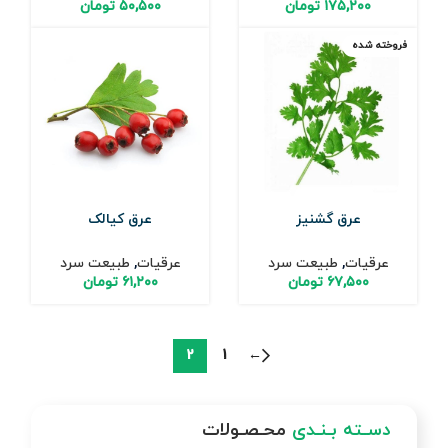
۱۷۵,۲۰۰
تومان
۵۰,۵۰۰
تومان
فروخته شده
عرق گشنیز
عرق کیالک
عرقیات
,
طبیعت سرد
عرقیات
,
طبیعت سرد
۶۷,۵۰۰
تومان
۶۱,۲۰۰
تومان
2
1
←
دسـته بـنـدی
محـصـولات