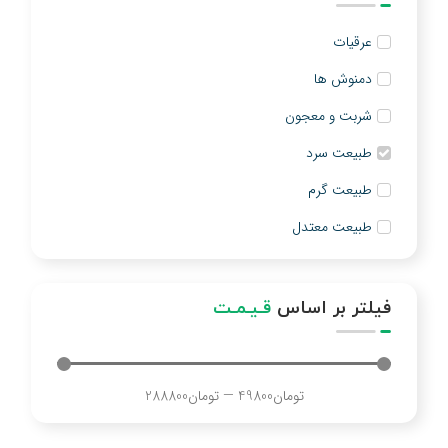
عرقیات
دمنوش ها
شربت و معجون
طبیعت سرد
طبیعت گرم
طبیعت معتدل
فیلتر بر اساس
قـیـمـت
تومان
49800
—
تومان
288800