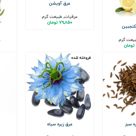
عرق آویشن
عرقیات
,
طبیعت گرم
۷۹,۸۵۰
تومان
نجبین
یعت گرم
ع
تومان
فروخته شده
ه سبز
عرق زیره سیاه