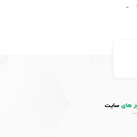
→
ز های
سایت