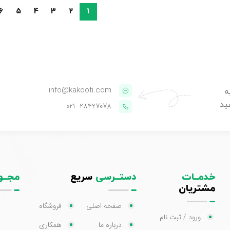
6
5
4
3
2
1
info@kakooti.com
ه
ید
- 021
28427078
خدمــات
دستــرسی
سریع
مجــو
مشتریان
صفحه اصلی
فروشگاه
ورود / ثبت نام
درباره ما
همکاری