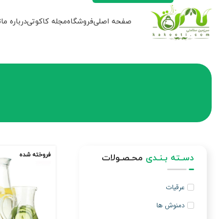
صفحه اصلی
فروشگاه
مجله کاکوتی
درباره ما
ت
فروخته شده
دسـته بـنـدی
محـصـولات
عرقیات
دمنوش ها