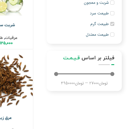
شربت و معجون
طبیعت سرد
طبیعت گرم
شربت سک
طبیعت معتدل
عرقیات
,
طب
۱۲۵,۰۰۰
فیلتر بر اساس
قـیـمـت
تومان
27000
—
تومان
4950000
عرق زیر