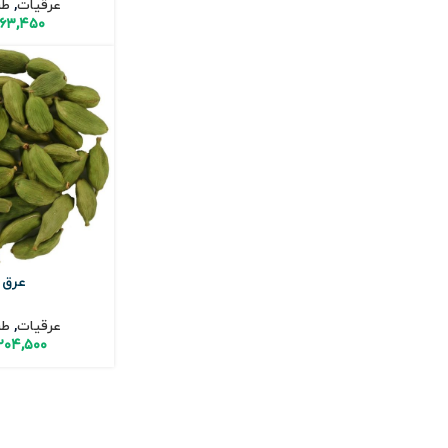
عرقیات
,
طب
۶۳,۴۵۰
عرق 
عرقیات
,
طب
۲۰۴,۵۰۰