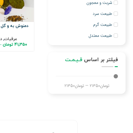
شربت و معجون
طبیعت سرد
طبیعت گرم
دمنوش به و گل 
طبیعت معتدل
عرقیات
,
د
۴۱,۳۵۰
تومان
–
فیلتر بر اساس
قـیـمـت
تومان
21350
—
تومان
21350