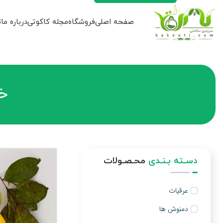
صفحه اصلی
فروشگاه
مجله کاکوتی
درباره ما
ت
خ
دسـته بـنـدی
محـصـولات
عرقیات
دمنوش ها