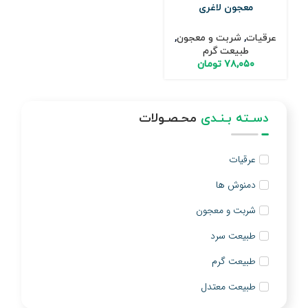
معجون لاغری
عرقیات
,
شربت و معجون
,
طبیعت گرم
۷۸,۰۵۰
تومان
دسـته بـنـدی
محـصـولات
عرقیات
دمنوش ها
شربت و معجون
طبیعت سرد
طبیعت گرم
طبیعت معتدل