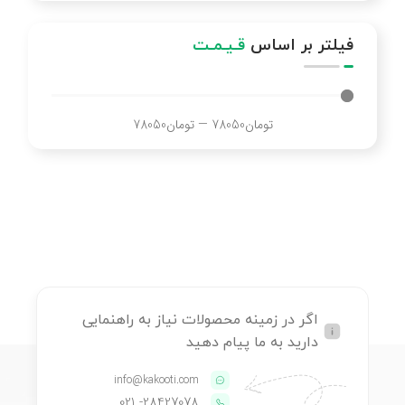
فیلتر بر اساس
قـیـمـت
تومان
78050
—
تومان
78050
اگر در زمینه محصولات نیاز به راهنمایی
دارید به ما پیام دهید
info@kakooti.com
- 021
28427078