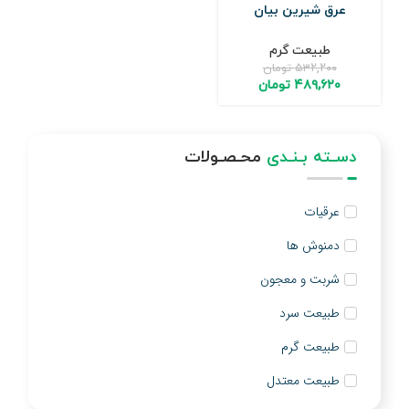
عرق شیرین بیان
طبیعت گرم
۵۳۲,۲۰۰
تومان
۴۸۹,۶۲۰
تومان
دسـته بـنـدی
محـصـولات
عرقیات
دمنوش ها
شربت و معجون
طبیعت سرد
طبیعت گرم
طبیعت معتدل