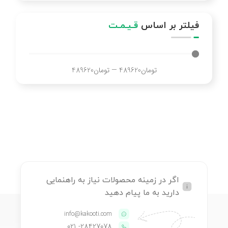
فیلتر بر اساس
قـیـمـت
تومان
489620
—
تومان
489620
اگر در زمینه محصولات نیاز به راهنمایی
دارید به ما پیام دهید
info@kakooti.com
- 021
28427078