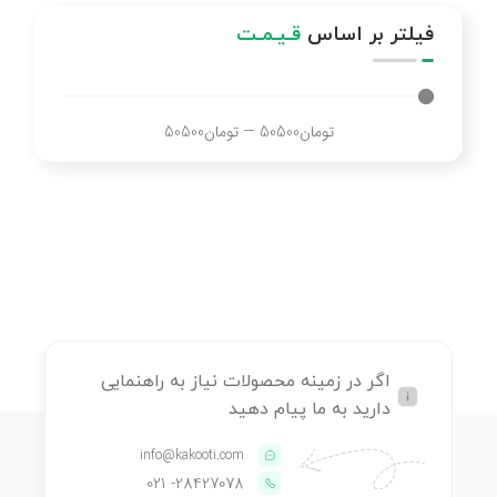
فیلتر بر اساس
قـیـمـت
تومان
50500
—
تومان
50500
اگر در زمینه محصولات نیاز به راهنمایی
دارید به ما پیام دهید
info@kakooti.com
- 021
28427078