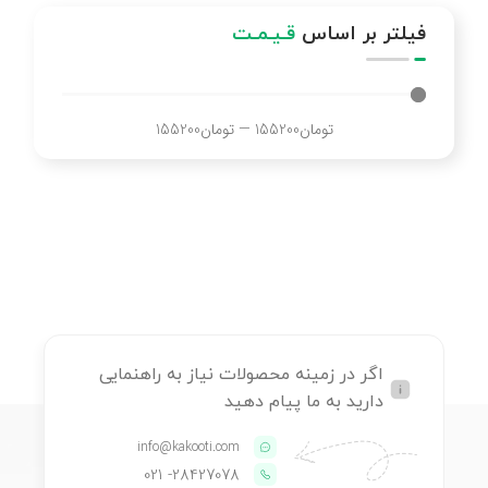
فیلتر بر اساس
قـیـمـت
تومان
155200
—
تومان
155200
اگر در زمینه محصولات نیاز به راهنمایی
دارید به ما پیام دهید
info@kakooti.com
- 021
28427078