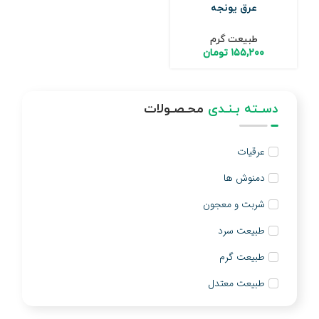
عرق یونجه
طبیعت گرم
۱۵۵,۲۰۰
تومان
دسـته بـنـدی
محـصـولات
عرقیات
دمنوش ها
شربت و معجون
طبیعت سرد
طبیعت گرم
طبیعت معتدل