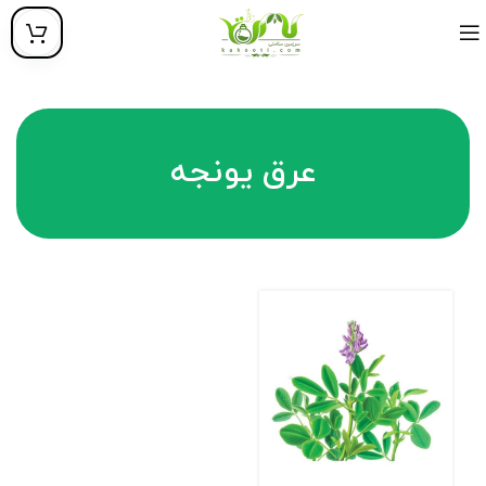
عرق یونجه