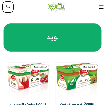
لوید
فروخته شده
فروخته شده
Dogus چای سبز دارچین
Dogus دمنوش لاغری فرم