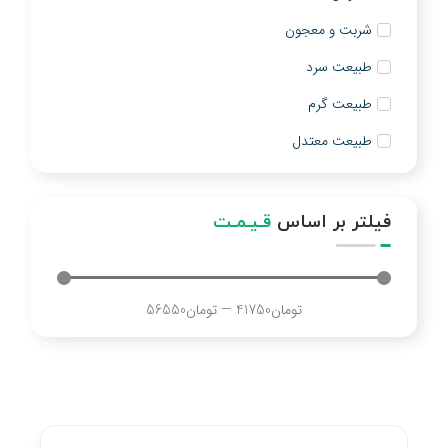
شربت و معجون
طبیعت سرد
طبیعت گرم
طبیعت معتدل
فیلتر بر اساس
قـیـمـت
تومان
41750
—
تومان
56550