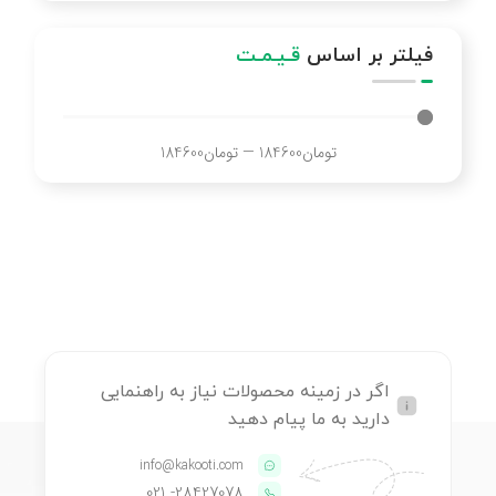
فیلتر بر اساس
قـیـمـت
تومان
184600
—
تومان
184600
اگر در زمینه محصولات نیاز به راهنمایی
دارید به ما پیام دهید
info@kakooti.com
- 021
28427078