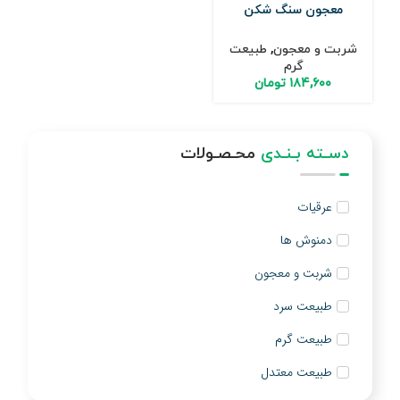
معجون سنگ شکن
شربت و معجون
,
طبیعت
گرم
۱۸۴,۶۰۰
تومان
دسـته بـنـدی
محـصـولات
عرقیات
دمنوش ها
شربت و معجون
طبیعت سرد
طبیعت گرم
طبیعت معتدل