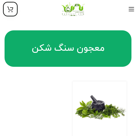
معجون سنگ شکن