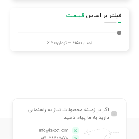
فیلتر بر اساس
قـیـمـت
تومان
61500
—
تومان
61500
اگر در زمینه محصولات نیاز به راهنمایی
دارید به ما پیام دهید
info@kakooti.com
- 021
28427078