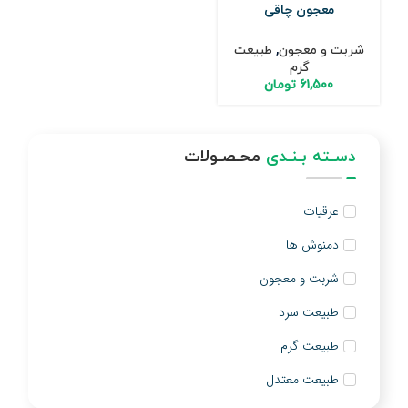
معجون چاقی
شربت و معجون
,
طبیعت
گرم
۶۱,۵۰۰
تومان
دسـته بـنـدی
محـصـولات
عرقیات
دمنوش ها
شربت و معجون
طبیعت سرد
طبیعت گرم
طبیعت معتدل