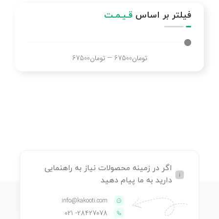
فیلتر بر اساس
قـیـمـت
تومان
67500
—
تومان
67500
اگر در زمینه محصولات نیاز به راهنمایی
دارید به ما پیام دهید
info@kakooti.com
- 021
28427078