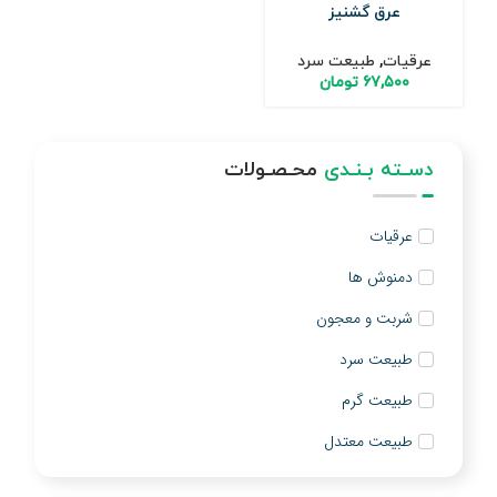
عرق گشنیز
عرقیات
,
طبیعت سرد
۶۷,۵۰۰
تومان
دسـته بـنـدی
محـصـولات
عرقیات
دمنوش ها
شربت و معجون
طبیعت سرد
طبیعت گرم
طبیعت معتدل