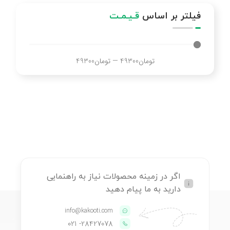
فیلتر بر اساس
قـیـمـت
تومان
49300
—
تومان
49300
اگر در زمینه محصولات نیاز به راهنمایی
دارید به ما پیام دهید
info@kakooti.com
- 021
28427078