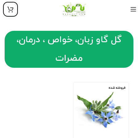
گل گاو زبان، خواص ، درمان،
مضرات
فروخته شده