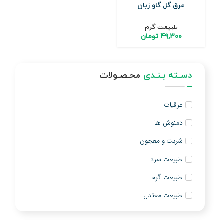
عرق گل گاو زبان
طبیعت گرم
۴۹,۳۰۰
تومان
دسـته بـنـدی
محـصـولات
عرقیات
دمنوش ها
شربت و معجون
طبیعت سرد
طبیعت گرم
طبیعت معتدل