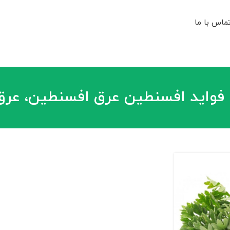
ماس با ما
فواید افسنطین عرق افسنطین، عرق