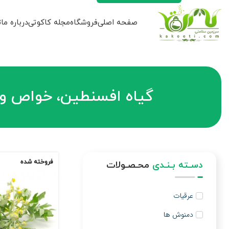
صفحه اصلی
فروشگاه
مجله کاکوتی
درباره ما
ت
گیاه افسنطین، خواص و 
فروخته شده
دسـته بـنـدی
محـصـولات
عرقیات
دمنوش ها