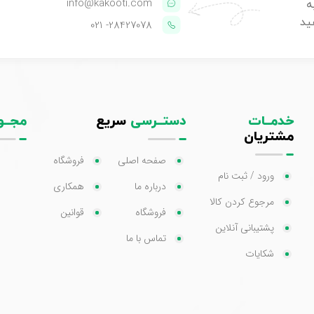
info@kakooti.com
ه
ید
- 021
28427078
خدمــات
دستــرسی
سریع
مجــو
مشتریان
صفحه اصلی
فروشگاه
ورود / ثبت نام
درباره ما
همکاری
مرجوع کردن کالا
فروشگاه
قوانین
پشتیبانی آنلاین
تماس با ما
شکایات