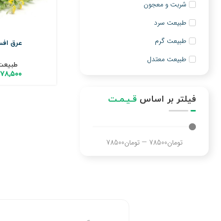
شربت و معجون
طبیعت سرد
طبیعت گرم
عرق اف
طبیعت معتدل
طبیعت
۷۸,۵۰۰
فیلتر بر اساس
قـیـمـت
تومان
78500
—
تومان
78500