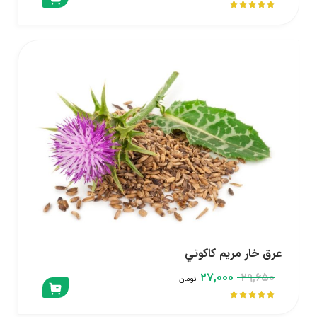





عرق خار مريم كاكوتي
۲۷,۰۰۰
۲۹,۶۵۰
تومان




