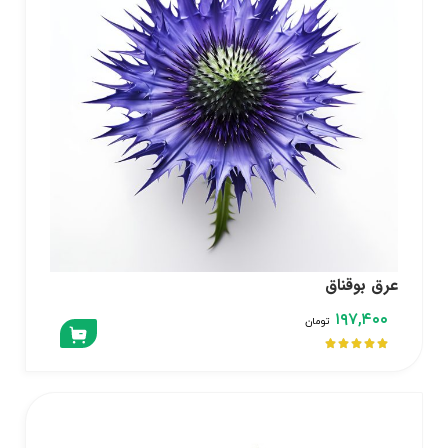
عرق بوقناق
۱۹۷,۴۰۰
تومان




