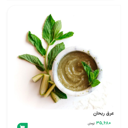
عرق ریحان
۳۵,۶۸۰
تومان