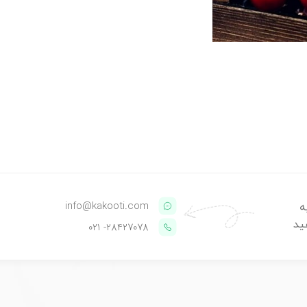
info@kakooti.com
ه
ید
- 021
28427078