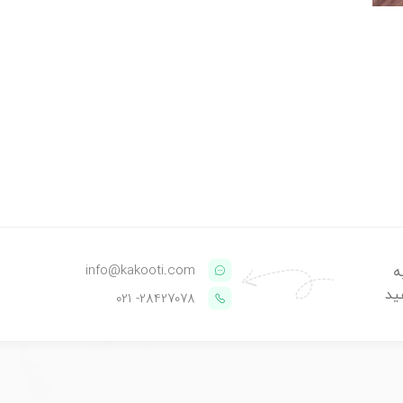
info@kakooti.com
ه
ید
- 021
28427078