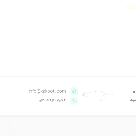
info@kakooti.com
ه
ید
- 021
28427078