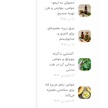
دمنوش به لیمو؛
خواص، عوارض و طرز
تهیه صحیح
18 تیر 1405
عرق زیره؛ معجزه‌ای
برای لاغری و
متابولیسم
10 تیر 1405
آشنایی با گیاه
چوچاق و خواص
درمانی آن در طب
سنتی
26 فروردین 1404
خواص تخم خربزه که
برای سلامتی معجزه
می‌کند
26 فروردین 1404