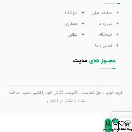
صفحه اصلی
فروشگاه
درباره ما
همکاری
فروشگاه
قوانین
تماس با ما
مجــوز های
سایت
خرید خوب ، حق شماست ، کافیست نگرش خود را تغییر دهید . ساخته
شده با عشق در کاکوتی
0
روشگاه
سبد خرید
ت علاقه‌مندی‌ها
حساب من