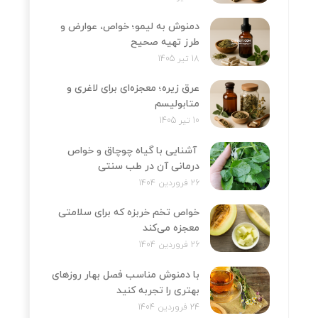
دمنوش به لیمو؛ خواص، عوارض و
طرز تهیه صحیح
18 تیر 1405
عرق زیره؛ معجزه‌ای برای لاغری و
متابولیسم
10 تیر 1405
آشنایی با گیاه چوچاق و خواص
درمانی آن در طب سنتی
26 فروردین 1404
خواص تخم خربزه که برای سلامتی
معجزه می‌کند
26 فروردین 1404
با دمنوش مناسب فصل بهار روزهای
بهتری را تجربه کنید
24 فروردین 1404