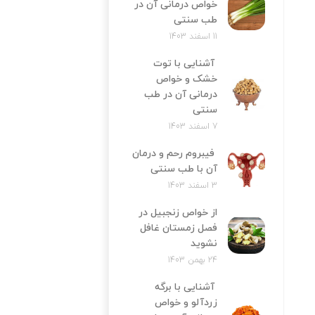
خواص درمانی آن در
طب سنتی
11 اسفند 1403
آشنایی با توت
خشک و خواص
درمانی آن در طب
سنتی
7 اسفند 1403
فیبروم رحم و درمان
آن با طب سنتی
3 اسفند 1403
از خواص زنجبیل در
فصل زمستان غافل
نشوید
24 بهمن 1403
آشنایی با برگه
زردآلو و خواص