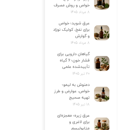
خواص و روش مصرف
8 مرداد 1405
عرق شوید؛ خواص
برای نفخ، کولیک نوزاد
و گوارش
8 مرداد 1405
گیاهان دارویی برای
فشار خون؛ 6 گیاه
تأییدشده علمی
20 تیر 1405
دمنوش به لیمو؛
خواص، عوارض و طرز
تهیه صحیح
18 تیر 1405
عرق زیره؛ معجزه‌ای
برای لاغری و
متابولیسم