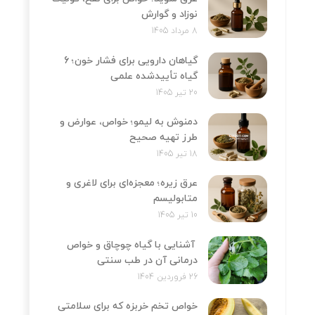
نوزاد و گوارش
8 مرداد 1405
گیاهان دارویی برای فشار خون؛ 6
گیاه تأییدشده علمی
20 تیر 1405
دمنوش به لیمو؛ خواص، عوارض و
طرز تهیه صحیح
18 تیر 1405
عرق زیره؛ معجزه‌ای برای لاغری و
متابولیسم
10 تیر 1405
آشنایی با گیاه چوچاق و خواص
درمانی آن در طب سنتی
26 فروردین 1404
خواص تخم خربزه که برای سلامتی