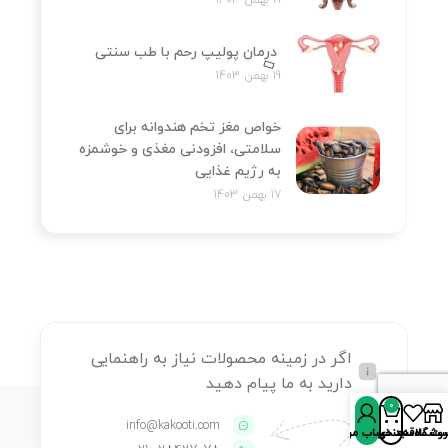
درمان پولیپ رحم با طب سنتی
19 بهمن 1403
خواص مغز تخم هندوانه برای
سلامتی، افزودنی مغذی و خوشمزه
به رژیم غذایی
17 بهمن 1403
اگر در زمینه محصولات نیاز به راهنمایی
دارید به ما پیام دهید
0
info@kakooti.com
روشگاه
سبد خرید
ت علاقه‌مندی‌ها
حساب من