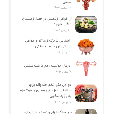
سنتی
3 اسفند 1403
از خواص زنجبیل در فصل زمستان
غافل نشوید
24 بهمن 1403
آشنایی با برگه زردآلو و خواص
درمانی آن در طب سنتی
19 بهمن 1403
درمان پولیپ رحم با طب سنتی
19 بهمن 1403
خواص مغز تخم هندوانه برای
سلامتی، افزودنی مغذی و خوشمزه
به رژیم غذایی
17 بهمن 1403
جینسنگ ایرانی؛ همه چیز درباره