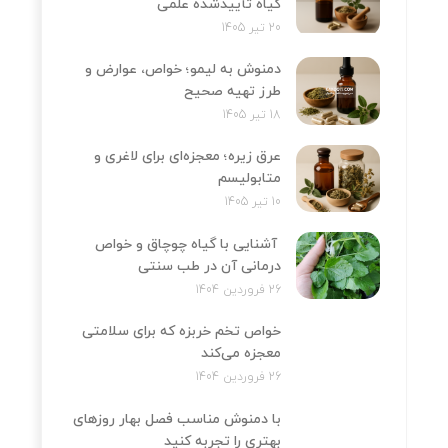
گیاه تأییدشده علمی
20 تیر 1405
دمنوش به لیمو؛ خواص، عوارض و
طرز تهیه صحیح
18 تیر 1405
عرق زیره؛ معجزه‌ای برای لاغری و
متابولیسم
10 تیر 1405
آشنایی با گیاه چوچاق و خواص
درمانی آن در طب سنتی
26 فروردین 1404
خواص تخم خربزه که برای سلامتی
معجزه می‌کند
26 فروردین 1404
با دمنوش مناسب فصل بهار روزهای
بهتری را تجربه کنید