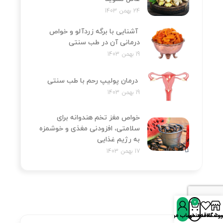
24 بهمن 1403
آشنایی با برگه زردآلو و خواص
درمانی آن در طب سنتی
19 بهمن 1403
درمان پولیپ رحم با طب سنتی
19 بهمن 1403
خواص مغز تخم هندوانه برای
سلامتی، افزودنی مغذی و خوشمزه
به رژیم غذایی
17 بهمن 1403
0
روشگاه
سبد خرید
ت علاقه‌مندی‌ها
حساب من