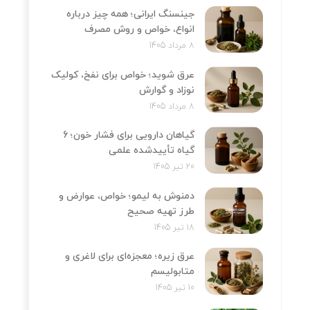
جینسنگ ایرانی؛ همه چیز درباره
انواع، خواص و روش مصرف
8 مرداد 1405
عرق شوید؛ خواص برای نفخ، کولیک
نوزاد و گوارش
8 مرداد 1405
گیاهان دارویی برای فشار خون؛ 6
گیاه تأییدشده علمی
20 تیر 1405
دمنوش به لیمو؛ خواص، عوارض و
طرز تهیه صحیح
18 تیر 1405
عرق زیره؛ معجزه‌ای برای لاغری و
متابولیسم
10 تیر 1405