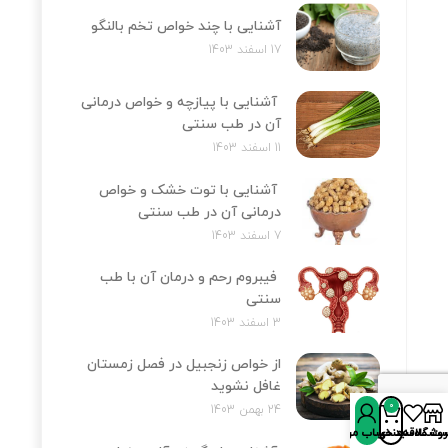
آشنایی با چند خواص تخم بالنگو
17 اسفند 1403
آشنایی با پیازچه و خواص درمانی
آن در طب سنتی
11 اسفند 1403
آشنایی با توت خشک و خواص
درمانی آن در طب سنتی
7 اسفند 1403
فیبروم رحم و درمان آن با طب
سنتی
3 اسفند 1403
از خواص زنجبیل در فصل زمستان
غافل نشوید
0
24 بهمن 1403
روشگاه
سبد خرید
ت علاقه‌مندی‌ها
حساب من