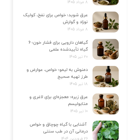
8 مرداد 1405
عرق شوید؛ خواص برای نفخ، کولیک
نوزاد و گوارش
8 مرداد 1405
گیاهان دارویی برای فشار خون؛ 6
گیاه تأییدشده علمی
20 تیر 1405
دمنوش به لیمو؛ خواص، عوارض و
طرز تهیه صحیح
18 تیر 1405
عرق زیره؛ معجزه‌ای برای لاغری و
متابولیسم
10 تیر 1405
آشنایی با گیاه چوچاق و خواص
درمانی آن در طب سنتی
26 فروردین 1404