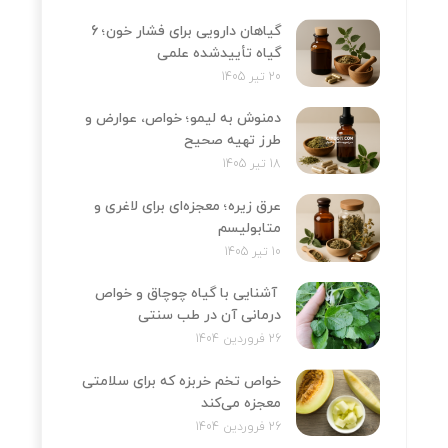
گیاهان دارویی برای فشار خون؛ 6
گیاه تأییدشده علمی
20 تیر 1405
دمنوش به لیمو؛ خواص، عوارض و
طرز تهیه صحیح
18 تیر 1405
عرق زیره؛ معجزه‌ای برای لاغری و
متابولیسم
10 تیر 1405
آشنایی با گیاه چوچاق و خواص
درمانی آن در طب سنتی
26 فروردین 1404
خواص تخم خربزه که برای سلامتی
معجزه می‌کند
26 فروردین 1404