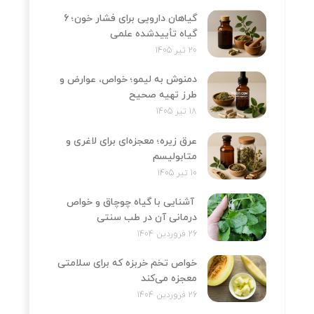
گیاهان دارویی برای فشار خون؛ 6
گیاه تأییدشده علمی
20 تیر 1405
دمنوش به لیمو؛ خواص، عوارض و
طرز تهیه صحیح
18 تیر 1405
عرق زیره؛ معجزه‌ای برای لاغری و
متابولیسم
10 تیر 1405
آشنایی با گیاه چوچاق و خواص
درمانی آن در طب سنتی
26 فروردین 1404
خواص تخم خربزه که برای سلامتی
معجزه می‌کند
26 فروردین 1404