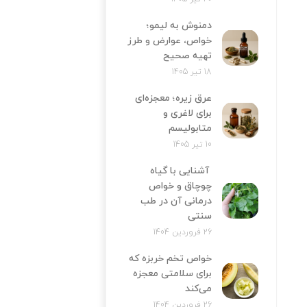
دمنوش به لیمو؛
خواص، عوارض و طرز
تهیه صحیح
18 تیر 1405
عرق زیره؛ معجزه‌ای
برای لاغری و
متابولیسم
10 تیر 1405
آشنایی با گیاه
چوچاق و خواص
درمانی آن در طب
سنتی
26 فروردین 1404
خواص تخم خربزه که
برای سلامتی معجزه
می‌کند
26 فروردین 1404