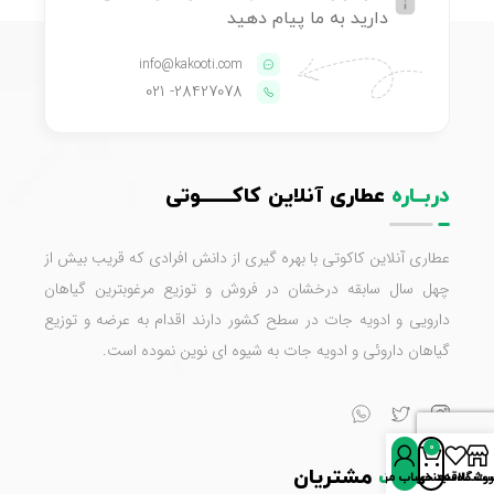
دارید به ما پیام دهید
info@kakooti.com
- 021
28427078
دربــاره
عطاری آنلاین کاکـــــــوتی
عطاری آنلاین کاکوتی با بهره گیری از دانش افرادی که قریب بیش از
چهل سال سابقه درخشان در فروش و توزیع مرغوبترین گیاهان
دارویی و ادویه جات در سطح کشور دارند اقدام به عرضه و توزیع
گیاهان داروئی و ادویه جات به شیوه ای نوین نموده است.
0
خدمــات
مشتریان
روشگاه
سبد خرید
ت علاقه‌مندی‌ها
حساب من