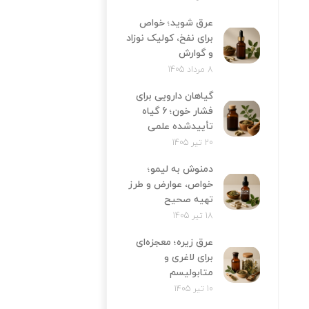
عرق شوید؛ خواص
برای نفخ، کولیک نوزاد
و گوارش
8 مرداد 1405
گیاهان دارویی برای
فشار خون؛ 6 گیاه
تأییدشده علمی
20 تیر 1405
دمنوش به لیمو؛
خواص، عوارض و طرز
تهیه صحیح
18 تیر 1405
عرق زیره؛ معجزه‌ای
برای لاغری و
متابولیسم
10 تیر 1405