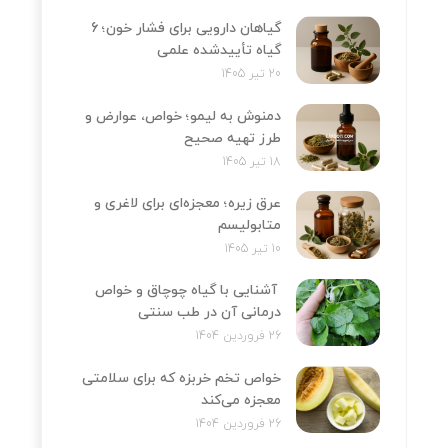
گیاهان دارویی برای فشار خون؛ 6
گیاه تأییدشده علمی
20 تیر 1405
دمنوش به لیمو؛ خواص، عوارض و
طرز تهیه صحیح
18 تیر 1405
عرق زیره؛ معجزه‌ای برای لاغری و
متابولیسم
10 تیر 1405
آشنایی با گیاه چوچاق و خواص
درمانی آن در طب سنتی
26 فروردین 1404
خواص تخم خربزه که برای سلامتی
معجزه می‌کند
26 فروردین 1404