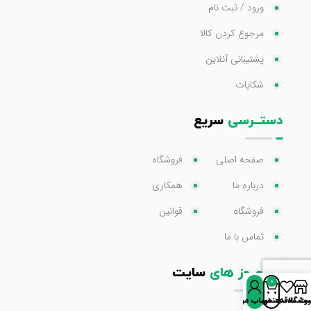
ورود / ثبت نام
مرجوع کردن کالا
پشتیبانی آنلاین
شکایات
دستــرسی
سریع
صفحه اصلی
فروشگاه
درباره ما
همکاری
فروشگاه
قوانین
تماس با ما
مجــوز های
سایت
0
روشگاه
سبد خرید
ت علاقه‌مندی‌ها
حساب من