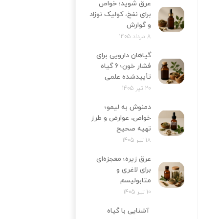
عرق شوید؛ خواص
برای نفخ، کولیک نوزاد
و گوارش
8 مرداد 1405
گیاهان دارویی برای
فشار خون؛ 6 گیاه
تأییدشده علمی
20 تیر 1405
دمنوش به لیمو؛
خواص، عوارض و طرز
تهیه صحیح
18 تیر 1405
عرق زیره؛ معجزه‌ای
برای لاغری و
متابولیسم
10 تیر 1405
آشنایی با گیاه