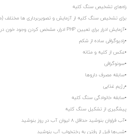
راه‌های تشخیص سنگ کلیه
برای تشخیص سنگ کلیه از آزمایش و تصویربرداری ها مختلف (مانن
•آزمایش ادرار برای تعیین PHP ادرار، مشخص کردن وجود خون در ادرار و اطمینان از عدم عفونت
•رادیوگرافی ساده از شکم
•عکس از کلیه و مثانه
•سونوگرافی
•سابقه مصرف داروها
•رژیم غذایی
•سابقه خانوادگی سنگ کلیه
پیشگیری از تشکیل سنگ کلیه
•آب فراوان بنوشید حداقل ۸ لیوان آب در روز بنوشید
•شب‌ها قبل از رفتن به رختخواب آب بنوشید