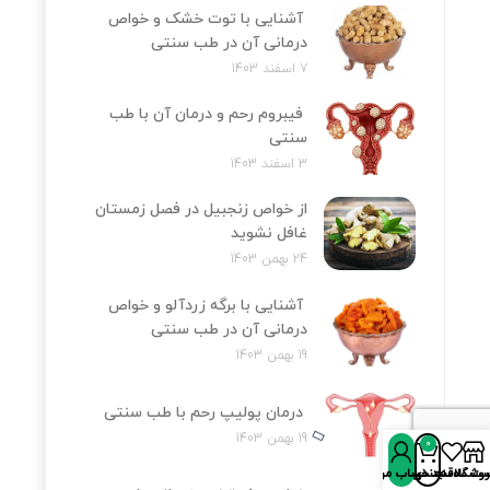
آشنایی با توت خشک و خواص
درمانی آن در طب سنتی
7 اسفند 1403
فیبروم رحم و درمان آن با طب
سنتی
3 اسفند 1403
از خواص زنجبیل در فصل زمستان
غافل نشوید
24 بهمن 1403
آشنایی با برگه زردآلو و خواص
درمانی آن در طب سنتی
19 بهمن 1403
درمان پولیپ رحم با طب سنتی
19 بهمن 1403
0
روشگاه
سبد خرید
ت علاقه‌مندی‌ها
حساب من