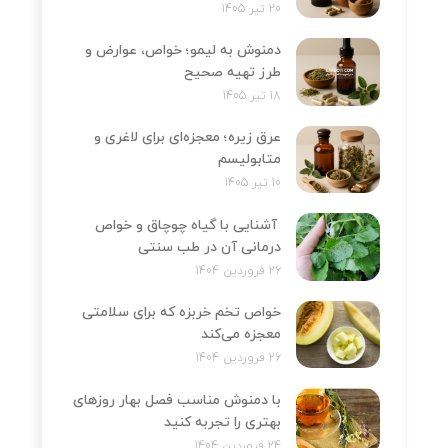
20 تیر 1405
دمنوش به لیمو؛ خواص، عوارض و
طرز تهیه صحیح
18 تیر 1405
عرق زیره؛ معجزه‌ای برای لاغری و
متابولیسم
10 تیر 1405
آشنایی با گیاه چوچاق و خواص
درمانی آن در طب سنتی
26 فروردین 1404
خواص تخم خربزه که برای سلامتی
معجزه می‌کند
26 فروردین 1404
با دمنوش مناسب فصل بهار روزهای
بهتری را تجربه کنید
24 فروردین 1404