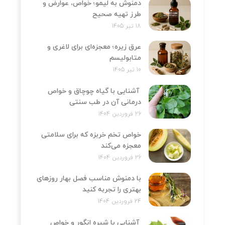
دمنوش به لیمو؛ خواص، عوارض و
طرز تهیه صحیح
18 تیر 1405
عرق زیره؛ معجزه‌ای برای لاغری و
متابولیسم
10 تیر 1405
آشنایی با گیاه چوچاق و خواص
درمانی آن در طب سنتی
26 فروردین 1404
خواص تخم خربزه که برای سلامتی
معجزه می‌کند
26 فروردین 1404
با دمنوش مناسب فصل بهار روزهای
بهتری را تجربه کنید
24 فروردین 1404
آشنایی با شیره انگور و خواص