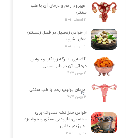
فیبروم رحم و درمان آن با طب
سنتی
3 اسفند 1403
از خواص زنجبیل در فصل زمستان
غافل نشوید
24 بهمن 1403
آشنایی با برگه زردآلو و خواص
درمانی آن در طب سنتی
19 بهمن 1403
درمان پولیپ رحم با طب سنتی
19 بهمن 1403
خواص مغز تخم هندوانه برای
سلامتی، افزودنی مغذی و خوشمزه
به رژیم غذایی
17 بهمن 1403