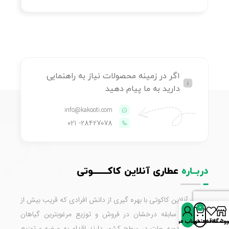
اگر در زمینه محصولات نیاز به راهنمایی
دارید به ما پیام دهید
info@kakooti.com
- 021
28427078
دربــاره
عطاری آنلاین کاکـــــــوتی
عطاری آنلاین کاکوتی با بهره گیری از دانش افرادی که قریب بیش از
0
چهل سال سابقه درخشان در فروش و توزیع مرغوبترین گیاهان
روشگاه
سبد خرید
ت علاقه‌مندی‌ها
حساب من
دارویی و ادویه جات در سطح کشور دارند اقدام به عرضه و توزیع