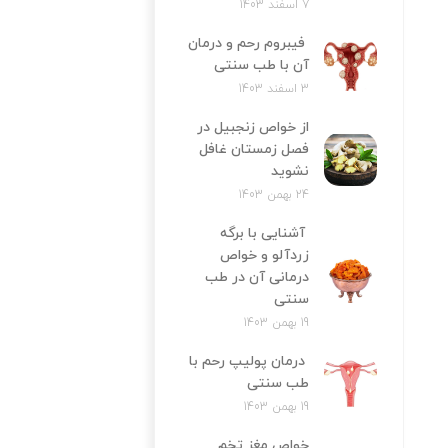
7 اسفند 1403
فیبروم رحم و درمان
آن با طب سنتی
3 اسفند 1403
از خواص زنجبیل در
فصل زمستان غافل
نشوید
24 بهمن 1403
آشنایی با برگه
زردآلو و خواص
درمانی آن در طب
سنتی
19 بهمن 1403
درمان پولیپ رحم با
طب سنتی
19 بهمن 1403
خواص مغز تخم