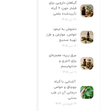
گیاهان دارویی برای
فشار خون؛ 6 گیاه
تأییدشده علمی
20 تیر 1405
دمنوش به لیمو؛
خواص، عوارض و طرز
تهیه صحیح
18 تیر 1405
عرق زیره؛ معجزه‌ای
برای لاغری و
متابولیسم
10 تیر 1405
آشنایی با گیاه
چوچاق و خواص
درمانی آن در طب
سنتی
26 فروردین 1404