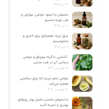
20 تیر 1405
دمنوش به لیمو؛ خواص، عوارض و
طرز تهیه صحیح
18 تیر 1405
عرق زیره؛ معجزه‌ای برای لاغری و
متابولیسم
10 تیر 1405
آشنایی با گیاه چوچاق و خواص
درمانی آن در طب سنتی
26 فروردین 1404
خواص تخم خربزه که برای سلامتی
معجزه می‌کند
26 فروردین 1404
با دمنوش مناسب فصل بهار روزهای
بهتری را تجربه کنید