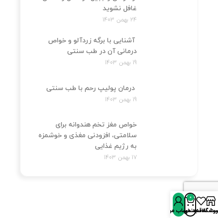
غافل نشوید
24 بهمن 1403
آشنایی با برگه زردآلو و خواص
درمانی آن در طب سنتی
19 بهمن 1403
درمان پولیپ رحم با طب سنتی
19 بهمن 1403
خواص مغز تخم هندوانه برای
سلامتی، افزودنی مغذی و خوشمزه
به رژیم غذایی
17 بهمن 1403
0
روشگاه
سبد خرید
ت علاقه‌مندی‌ها
حساب من