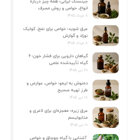
جینسنگ ایرانی؛ همه چیز درباره
انواع، خواص و روش مصرف
8 مرداد 1405
عرق شوید؛ خواص برای نفخ، کولیک
نوزاد و گوارش
8 مرداد 1405
گیاهان دارویی برای فشار خون؛ 6
گیاه تأییدشده علمی
20 تیر 1405
دمنوش به لیمو؛ خواص، عوارض و
طرز تهیه صحیح
18 تیر 1405
عرق زیره؛ معجزه‌ای برای لاغری و
متابولیسم
10 تیر 1405
آشنایی با گیاه چوچاق و خواص