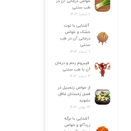
خواص درمانی آن در
طب سنتی
11 اسفند 1403
آشنایی با توت
خشک و خواص
درمانی آن در طب
سنتی
7 اسفند 1403
فیبروم رحم و درمان
آن با طب سنتی
3 اسفند 1403
از خواص زنجبیل در
فصل زمستان غافل
نشوید
24 بهمن 1403
آشنایی با برگه
زردآلو و خواص