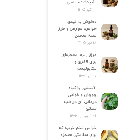
تأییدشده علمی
20 تیر 1405
دمنوش به لیمو؛
خواص، عوارض و طرز
تهیه صحیح
18 تیر 1405
عرق زیره؛ معجزه‌ای
برای لاغری و
متابولیسم
10 تیر 1405
آشنایی با گیاه
چوچاق و خواص
درمانی آن در طب
سنتی
26 فروردین 1404
خواص تخم خربزه که
برای سلامتی معجزه