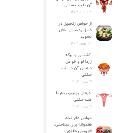
آن با طب سنتی
3 اسفند 1403
از خواص زنجبیل در
فصل زمستان غافل
نشوید
24 بهمن 1403
آشنایی با برگه
زردآلو و خواص
درمانی آن در طب
سنتی
19 بهمن 1403
درمان پولیپ رحم با
طب سنتی
19 بهمن 1403
خواص مغز تخم
هندوانه برای سلامتی،
افزودنی مغذی و