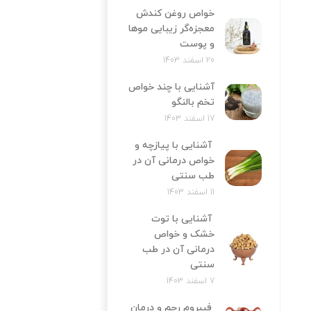
خواص روغن کندش
معجزه‌‌گر زیبایی موها
و پوست
20 اسفند 1403
آشنایی با چند خواص
تخم بالنگو
17 اسفند 1403
آشنایی با پیازچه و
خواص درمانی آن در
طب سنتی
11 اسفند 1403
آشنایی با توت
خشک و خواص
درمانی آن در طب
سنتی
7 اسفند 1403
فیبروم رحم و درمان