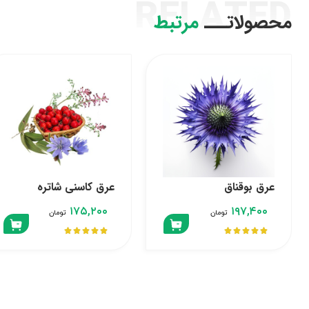
RELATED
محصولاتـــ
مرتبط
عرق بوقناق
عرق کاسنی شاتره
۱۷۵,۲۰۰
۱۹۷,۴۰۰
تومان
تومان









