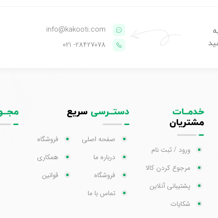
info@kakooti.com
ه
ید
- 021
28427078
خدمــات
دستــرسی
سریع
مجــو
مشتریان
صفحه اصلی
فروشگاه
ورود / ثبت نام
درباره ما
همکاری
مرجوع کردن کالا
فروشگاه
قوانین
پشتیبانی آنلاین
تماس با ما
شکایات