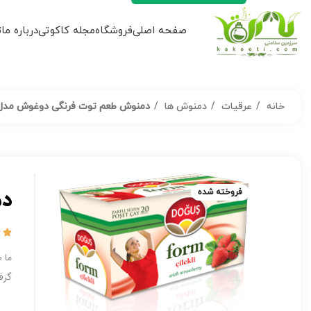
صفحه اصلی
فروشگاه
مجله کاکوتی
درباره ما
ت
خانه
عرقیات
دمنوش ها
دمنوش طعم توت فرنگی دوغوش مدل Form بسته 20 عدد
فروخته شده
دم
فروخته شده


ما 
گرف