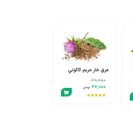
عرق خار مريم كاكوتي
۲۹,۶۵۰
۲۷,۰۰۰
تومان




