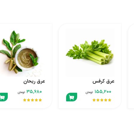
عرق کرفس
عرق ریحان
۳۵,۶۸۰
۱۵۵,۲۰۰
تومان
تومان









