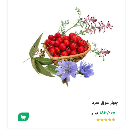
چهار عرق سرد
۱۸۴,۶۰۰
تومان




