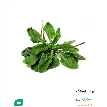
عرق بارهنگ
۸۱,۵۰۰
تومان




