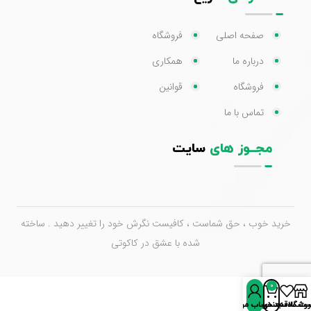
صفحه اصلی
فروشگاه
درباره ما
همکاری
فروشگاه
قوانین
تماس با ما
مجــوز های
سایت
خرید خوب ، حق شماست ، کافیست نگرش خود را تغییر دهید . ساخته
شده با عشق در کاکوتی
0
روشگاه
سبد خرید
ت علاقه‌مندی‌ها
حساب من