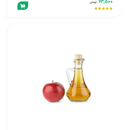
۶۳,۵۰۰
تومان




