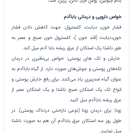
بنام اینولین، روغن فرار، تانن، رزین، قند،
خواص دارویی و درمانی باباآدم
فشار خون، دیابت، کلسترول: جهت کاهش دادن فشار
خون،دیابت (قند خون )، کلسترول خون صبح و عصر به
طور ناشتا یک استکان از عرق ریشه بابا آدم میل کند.
خارش و لک های پوستی: خواص بی‌نظیری در درمان
لکه‌های پوستی و جوش‌های صورت دارد. از گیاه باباآدم به
عنوان گیاه ضدپیری یاد می‌کنند. برای رفع خارش پوستی و
انواع لک یک استکان صبح ناشتا و یک استکان عصر از
عرق ریشه باباآدم میل کنید.
زونا: برای درمان زونا (نوعی ناراحتی دردناک پوستی). در
طول روز سه استکان عرق باباآدم آن هم به صورت ناشتا
میل نمایید.