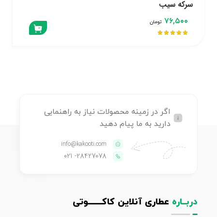
سرکه سیب
۷۶,۵۰۰
تومان





اگر در زمینه محصولات نیاز به راهنمایی
دارید به ما پیام دهید
info@kakooti.com
- 021
28427078
دربــاره
عطاری آنلاین کاکـــــــوتی