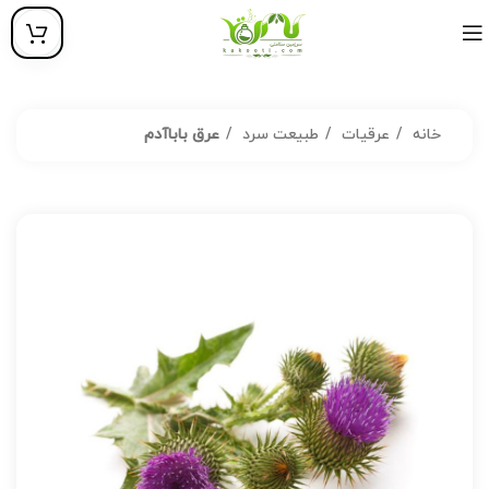
خانه
عرقیات
طبیعت سرد
عرق باباآدم