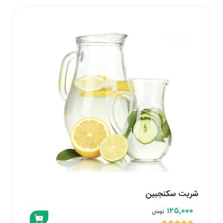
شربت سکنجبین
۱۲۵,۰۰۰
تومان




