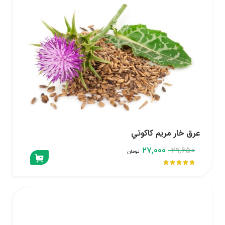
عرق خار مريم كاكوتي
۲۷,۰۰۰
۲۹,۶۵۰
تومان




