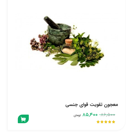
معجون تقویت قوای جنسی
۸۵,۴۰۰
۸۶,۵۰۰
تومان




