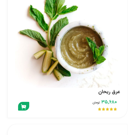
عرق ریحان
۳۵,۶۸۰
تومان




