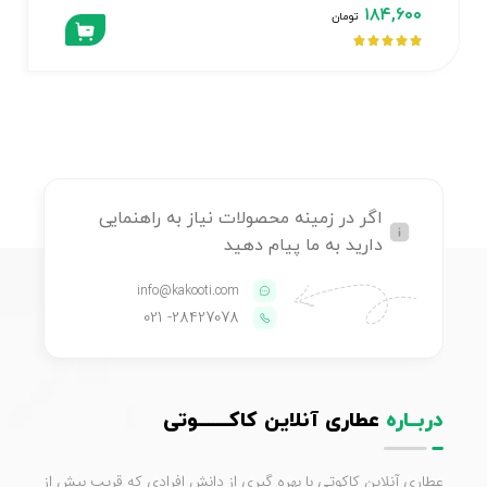
۱۸۴,۶۰۰
تومان





اگر در زمینه محصولات نیاز به راهنمایی
دارید به ما پیام دهید
info@kakooti.com
- 021
28427078
دربــاره
عطاری آنلاین کاکـــــــوتی
عطاری آنلاین کاکوتی با بهره گیری از دانش افرادی که قریب بیش از