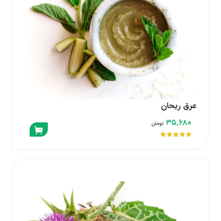
عرق ریحان
۳۵,۶۸۰
تومان




