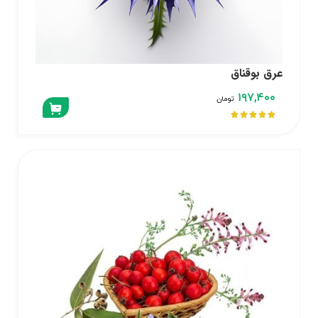
عرق بوقناق
۱۹۷,۴۰۰
تومان




