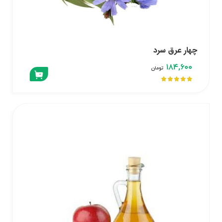
چهار عرق سرد
۱۸۴,۶۰۰
تومان




