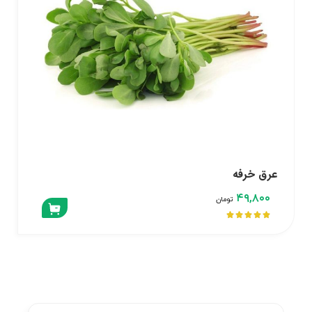
عرق خرفه
۴۹,۸۰۰
تومان




