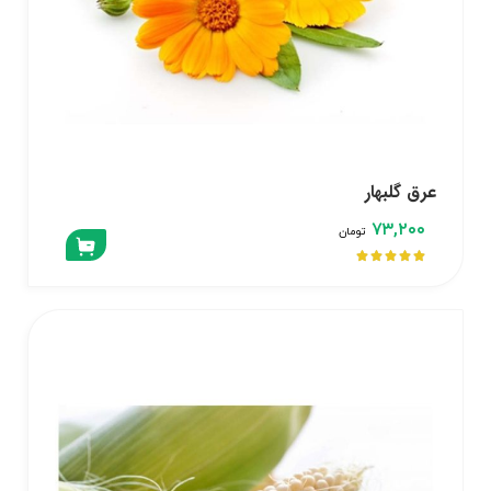
عرق گلبهار
۷۳,۲۰۰
تومان




