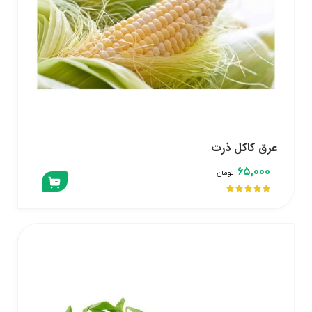
عرق کاکل ذرت
۶۵,۰۰۰
تومان




