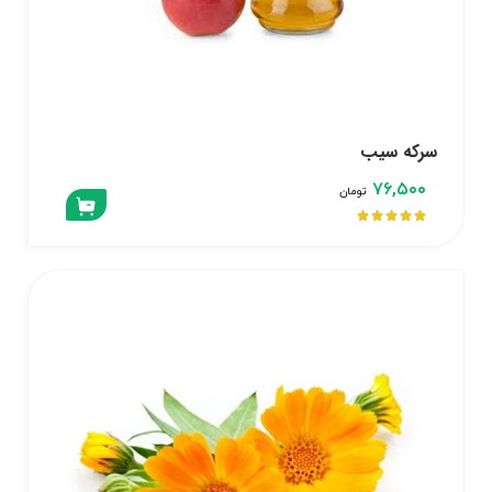
سرکه سیب
۷۶,۵۰۰
تومان




